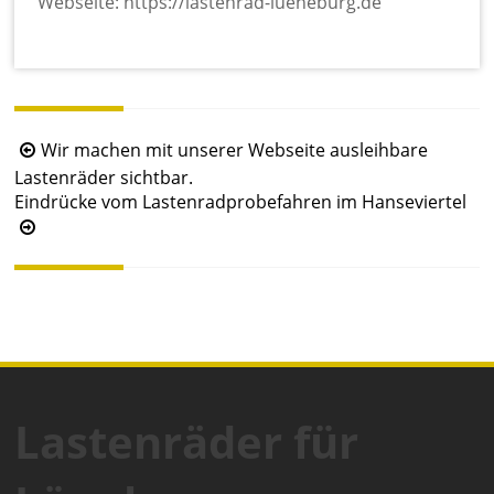
Webseite: https://lastenrad-lueneburg.de
B
Wir machen mit unserer Webseite ausleihbare
e
Lastenräder sichtbar.
Eindrücke vom Lastenradprobefahren im Hanseviertel
i
t
r
a
g
s
n
a
Lastenräder für
v
i