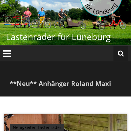
Zum
Inhalt
springen
Lastenräder für Lüneburg
**Neu** Anhänger Roland Maxi
Neuigkeiten Lastenräder