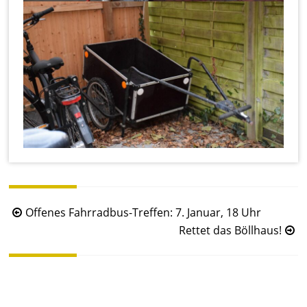
B
Offenes Fahrradbus-Treffen: 7. Januar, 18 Uhr
e
Rettet das Böllhaus!
i
t
r
a