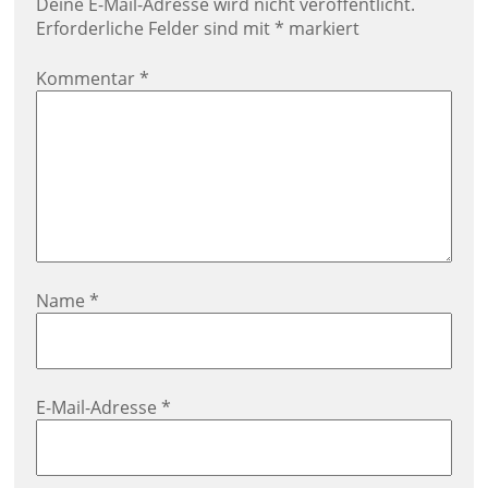
Deine E-Mail-Adresse wird nicht veröffentlicht.
s
Erforderliche Felder sind mit
*
markiert
n
Kommentar
*
a
v
i
g
a
t
i
o
Name
*
n
E-Mail-Adresse
*