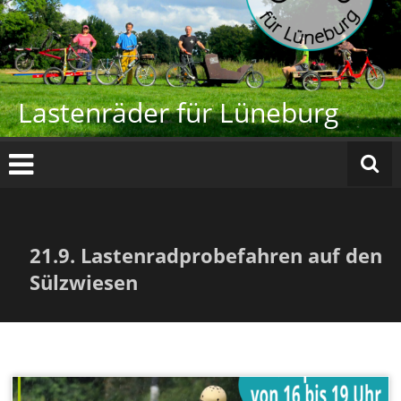
Zum
Inhalt
springen
Lastenräder für Lüneburg
21.9. Lastenradprobefahren auf den
Sülzwiesen