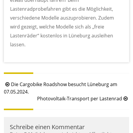
etwas überhaupt fahren? Beim
Lastenradprobefahren gibt es die Möglichkeit,
verschiedene Modelle auszuprobieren. Zudem
wird gezeigt, welche Modelle sich als „freie
Lastenräder“ kostenlos in Lüneburg ausleihen
lassen.
B
Die Cargobike Roadshow besucht Lüneburg am
e
07.05.2024.
Photovoltaik-Transport per Lastenrad
i
t
r
a
Schreibe einen Kommentar
g