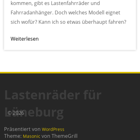
kommen, gibt es Lastenfahrräder und
Fahrradanhänger. Doch welches Modell eignet
sich wofür? Kann ich so etwas überhaupt fahren?
Weiterlesen
Lastenräder für
Lüneburg
© 2026
Präsentiert von
WordPress
Theme:
von ThemeGrill
Masonic