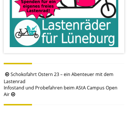
B
Schokofahrt Ostern 23 – ein Abenteuer mit dem
e
Lastenrad
Infostand und Probefahren beim AStA Campus Open
i
Air
t
r
a
g